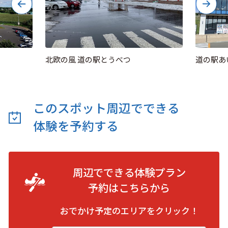
北欧の風 道の駅とうべつ
道の駅あ
このスポット周辺でできる
体験を予約する
周辺でできる体験プラン
予約は
こちらから
おでかけ予定のエリアをクリック！