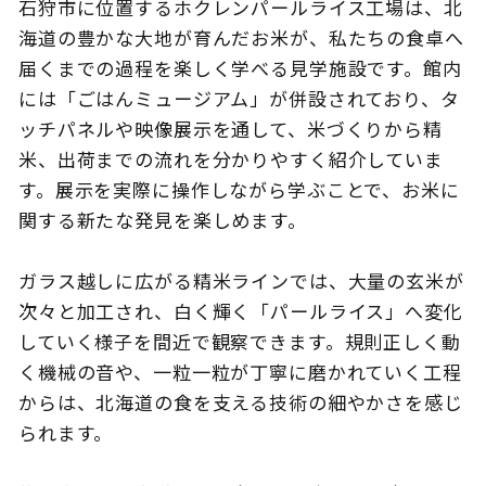
石狩市に位置するホクレンパールライス工場は、北
海道の豊かな大地が育んだお米が、私たちの食卓へ
届くまでの過程を楽しく学べる見学施設です。館内
には「ごはんミュージアム」が併設されており、タ
このサイトについて
観光資料
ッチパネルや映像展示を通して、米づくりから精
米、出荷までの流れを分かりやすく紹介していま
動画ライブラリー
フォトライブラリー
す。展示を実際に操作しながら学ぶことで、お米に
関する新たな発見を楽しめます。
お問い合わせ
ガラス越しに広がる精米ラインでは、大量の玄米が
次々と加工され、白く輝く「パールライス」へ変化
Languages
していく様子を間近で観察できます。規則正しく動
く機械の音や、一粒一粒が丁寧に磨かれていく工程
からは、北海道の食を支える技術の細やかさを感じ
られます。