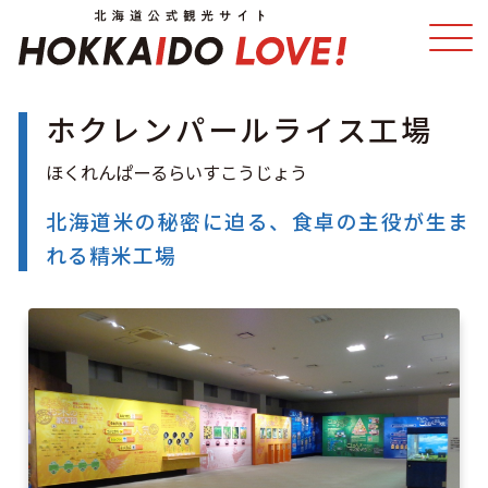
ホクレンパールライス工場
特集
スポット・体験
温泉
イベント
北海道米の秘密に迫る、食卓の主役が生ま
れる精米工場
モデルコース
エリアガイド
グルメ
旅の予約
アクセス