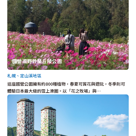
國營瀧野鈴蘭丘陵公園
札幌、定山溪地區
這座國營公園擁有約800種植物，春夏可賞花與遊玩，冬季則可
體驗日本最大級的雪上滑圈。以「花之牧場」與…