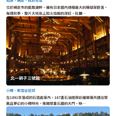
知床、網走、紋別地區
位於網走市的能取湖畔，擁有日本國內規模最大的珊瑚草群落。
每逢秋季，整片大地染上如火焰般的深紅，壯麗…
北一硝子三號館
小樽、新雪谷近郊
在1891年落成的石造倉庫內，167盞石油燈與彩繪玻璃共譜出懷
舊且夢幻的小樽時光。推開厚重石牆的大門，映…