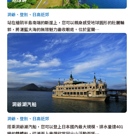
洞爺、登別、日高近郊
站在繪鞆半島南端的斷崖上，您可以親身感受地球圓形的壯麗輪
郭，將湛藍大海的無限魅力盡收眼底。位於室蘭…
洞爺湖汽船
洞爺、登別、日高近郊
搭乘洞爺湖汽船，您可以登上日本國內最大規模、排水量達401
噸的雙體船，從湖面上盡情欣賞因火山活動而誕…