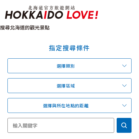
北海道官方旅遊網站 H
搜尋北海道的觀光景點
指定搜尋條件
特輯
觀光景點
溫泉
祭典活動
選擇類別
推薦行程
區域指南
美食
預約
交通指南
選擇區域
選擇與所在地點的距離
北海道簡介
依旅遊主題搜尋
下雨也能盡興
七個國立公園
邂逅絕景
基礎知識