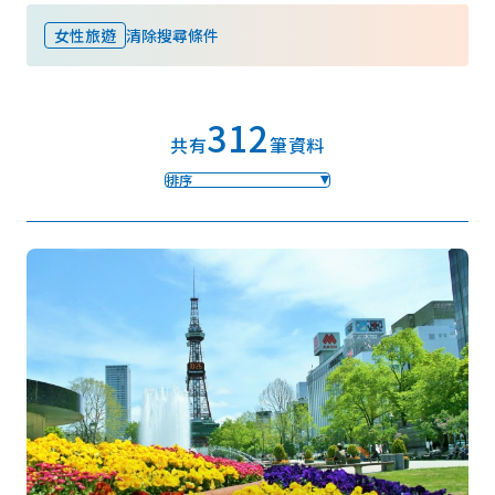
女性旅遊
清除搜尋條件
我的最愛
312
Face
Insta
YouT
Insta
Face
共有
筆資料
book
gram
ube
gram
book
排序
照片集
影片
觀光手冊
使用條款
隱私權政策摘要
Cookie 政策
關於我們
連結
語言