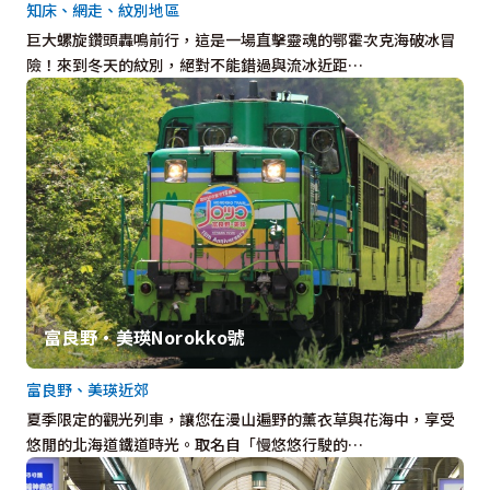
知床、網走、紋別地區
巨大螺旋鑽頭轟鳴前行，這是一場直擊靈魂的鄂霍次克海破冰冒
險！來到冬天的紋別，絕對不能錯過與流冰近距…
富良野・美瑛Norokko號
富良野、美瑛近郊
夏季限定的觀光列車，讓您在漫山遍野的薰衣草與花海中，享受
悠閒的北海道鐵道時光。取名自「慢悠悠行駛的…