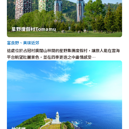
星野度假村Tomamu
富良野、美瑛近郊
這處位於占冠村廣闊山林間的星野集團度假村，讓旅人能在雲海
平台眺望壯麗景色，並在四季更迭之中盡情感受…
地球岬