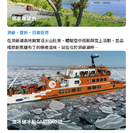
筒倉展望台
洞爺、登別、日高近郊
在洞爺湖高地飽覽活火山壯景，體驗空中巡航與雪上活動，並品
嚐原創焦糖布丁的療癒滋味。站在位於洞爺湖畔…
流冰破冰船GARINKO號