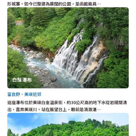
形城塞。如今已整建為廣闊的公園，是函館最具…
白鬚瀑布
富良野、美瑛近郊
這座瀑布位於美瑛白金溫泉街，約30公尺高的地下水從岩縫間湧
出，直奔美瑛川。站在展望台上，眼前是清澈湛…