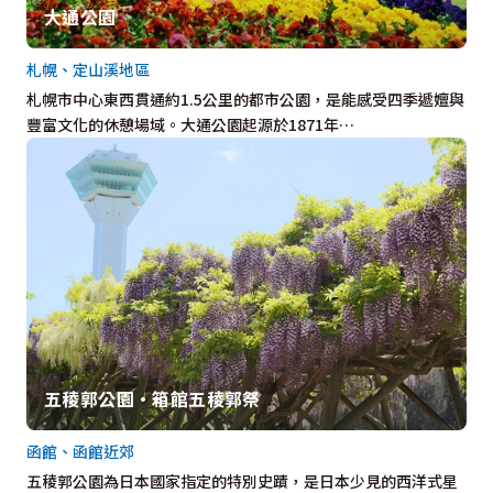
大通公園
札幌、定山溪地區
札幌市中心東西貫通約1.5公里的都市公園，是能感受四季遞嬗與
豐富文化的休憩場域。大通公園起源於1871年…
五稜郭公園・箱館五稜郭祭
函館、函館近郊
五稜郭公園為日本國家指定的特別史蹟，是日本少見的西洋式星