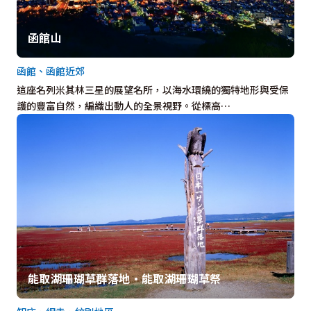
函館山
函館、函館近郊
這座名列米其林三星的展望名所，以海水環繞的獨特地形與受保
護的豐富自然，編織出動人的全景視野。從標高…
能取湖珊瑚草群落地・能取湖珊瑚草祭