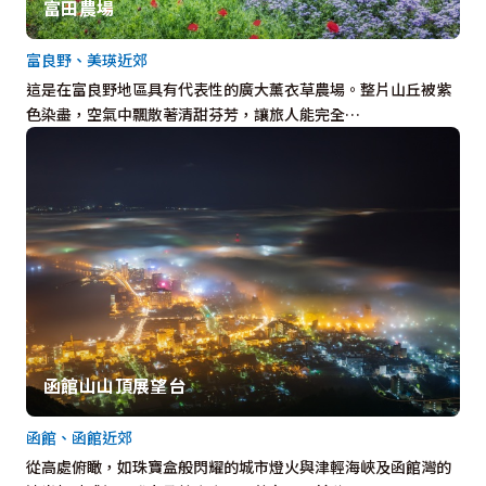
富田農場
富良野、美瑛近郊
這是在富良野地區具有代表性的廣大薰衣草農場。整片山丘被紫
色染盡，空氣中飄散著清甜芬芳，讓旅人能完全…
函館山山頂展望台
函館、函館近郊
從高處俯瞰，如珠寶盒般閃耀的城市燈火與津輕海峽及函館灣的