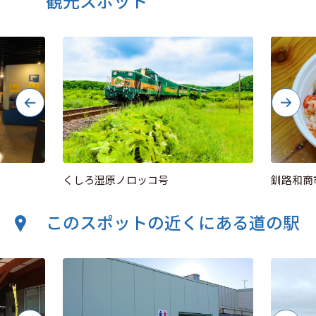
観光スポット
くしろ湿原ノロッコ号
釧路和商
このスポットの近くにある道の駅