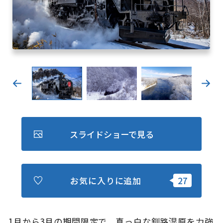
キュンちゃんオンラインショップ
北海道はやわかり
旅のテーマで探す
7つの国立公園
キュンちゃんの部屋
さっぽろ圏e旅ギフト
スライドショーで見る
お気に入りに追加
お気に入り
事業者の皆さまへ
1月から3月の期間限定で、真っ白な釧路湿原を力強