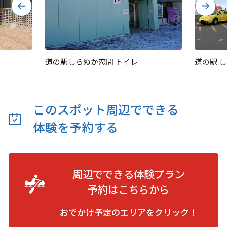
道の駅しらぬか恋問 トイレ
道の駅 
このスポット周辺でできる
体験を予約する
周辺でできる体験プラン
予約は
こちらから
おでかけ予定のエリアをクリック！