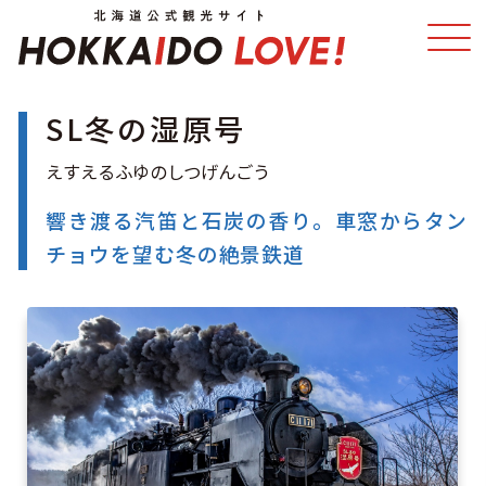
SL冬の湿原号
特集
スポット・体験
温泉
イベント
響き渡る汽笛と石炭の香り。車窓からタン
チョウを望む冬の絶景鉄道
モデルコース
エリアガイド
グルメ
旅の予約
アクセス