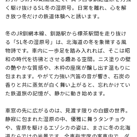
く駆け抜けるSL冬の湿原号。日常を離れ、心を解
き放つ冬だけの鉄道体験へと誘います。
このサイトについて
観光資料
冬のJR釧網本線、釧路駅から標茶駅間を走り抜け
る「SL冬の湿原号」は、北海道の冬を象徴する風
動画ライブラリー
フォトライブラリー
物詩です。車内に一歩足を踏み入れれば、そこは昭
和の時代を彷彿とさせる趣ある空間。ニス塗りの壁
お問い合わせ
の艶やかな質感や、木枠の座席が醸し出す温もりに
包まれます。やがて力強い汽笛の音が響き、石炭の
香りと共に蒸気が白く舞い上がると、忘れかけてい
Languages
た鉄道旅の記憶が、静かに動き始めます。
車窓の先に広がるのは、見渡す限りの白銀の世界。
静寂に包まれた湿原の中、優雅に舞うタンチョウ
や、雪原を駆けるエゾシカの姿は、まさに冬の北海
道ならではの光景です。全車指定席の客車内で、ダ