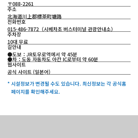
〒088-2261
주소
北海道川上郡標茶町塘路
전화번호
015-486-7872
（시베차초 버스터미널 관광안내소）
주차장
10대 무료
길안내
●도보：JR토우로역에서 약 45분
●차：도동 자동차도 아칸 IC로부터 약 60분
웹사이트
공식 사이트 (일본어)
* 시설정보가 변경될 수도 있습니다. 최신정보는 각 공식홈
페이지를 확인해주세요.