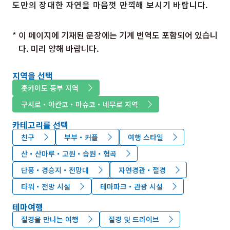
도만의 장대한 자연을 마음껏 만끽해 보시기 바랍니다.
* 이 페이지에 기재된 문장에는 기계 번역도 포함되어 있습니
다. 미리 양해 바랍니다.
지역을 선택
홋카이도 동부 지역
구시로・아칸코・마슈코・네무로 지역
카테고리를 선택
친구
부부・커플
여행 스타일
산・산마루・고원・습원・협곡
단풍・경승지・전망대
자연경관・절경
타워・전망 시설
테마파크・관광 시설
테마여행
절경을 만나는 여행
절경 및 드라이브