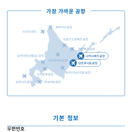
가장 가까운 공항
왓카나이 공항
리시리 공항
오호츠크 몬베츠 공항
메만베츠 공항
오카다마(삿포로) 공항
나카시베츠 공항
아사히카와 공항
단초쿠시로 공항
토카치 오비히로 공항
신치토세 공항
오쿠시리 공항
하코다테 공항
기본 정보
우편번호