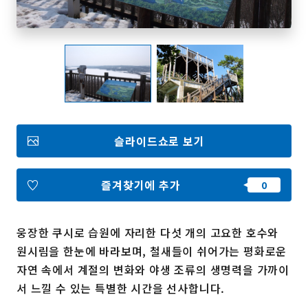
즐겨찾기
Face
Insta
YouT
Insta
Face
book
gram
ube
gram
book
포토갤러리
영상갤러리
슬라이드쇼로 보기
팸플릿
이용 규약
운영조직 소개
링크
즐겨찾기에 추가
언어선택
웅장한 쿠시로 습원에 자리한 다섯 개의 고요한 호수와
원시림을 한눈에 바라보며, 철새들이 쉬어가는 평화로운
자연 속에서 계절의 변화와 야생 조류의 생명력을 가까이
서 느낄 수 있는 특별한 시간을 선사합니다.