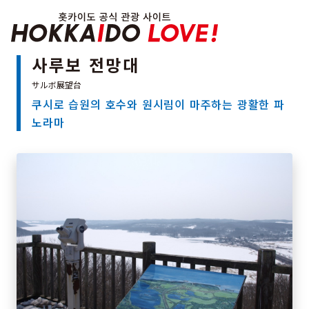
Hokkaido Officia
사루보 전망대
쿠시로 습원의 호수와 원시림이 마주하는 광활한 파
특집
노라마
관광지
온천
이벤트
추천코스
지역 가이드
음식문화
예약
교통
홋카이도 둘러보기
여행 테마로 검색
빗속에서 만끽
7개의 국립공원
절경을 만나는 여행
기초지식