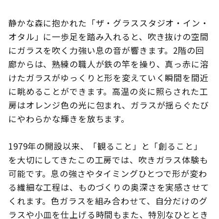
静かな森に抱かれた「ザ・グラススタジオ・イン・
オタル」に一歩足を踏み入れると、吹き抜けの空間
このサイトについて
観光資料
にガラスを吹く力強い息の音が響きます。2階の回
廊からは、熟練の職人が鉄の竿を操り、真っ赤に溶
動画ライブラリー
フォトライブラリー
けたガラスがゆっくりと形を変えていく瞬間を間近
に眺めることができます。高温の炎に照らされた工
お問い合わせ
房はオレンジ色の光に包まれ、ガラスが揺らぐたび
にやわらかな輝きを放ちます。
Languages
1979年の開設以来、「観ること」と「創ること」
を大切にしてきたこの工房では、吹きガラス体験も
可能です。息の強さやタイミングひとつで形が変わ
る繊細な工程は、ものづくりの奥深さを実感させて
くれます。色ガラスを組み合わせて、自分だけのグ
ラスや小皿を仕上げる時間もまた、特別なひととき