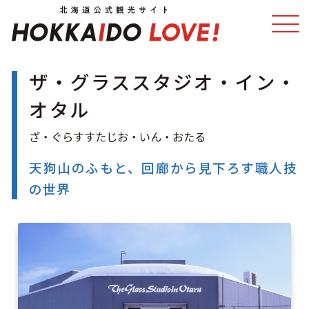
ザ・グラススタジオ・イン・
特集
スポット・体験
オタル
温泉
イベント
天狗山のふもと、回廊から見下ろす職人技
モデルコース
エリアガイド
の世界
グルメ
旅の予約
アクセス