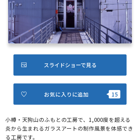
キュンちゃんオンラインショップ
北海道はやわかり
旅のテーマで探す
7つの国立公園
スライドショーで見る
キュンちゃんの部屋
さっぽろ圏e旅ギフト
お気に入りに追加
小樽・天狗山のふもとの工房で、1,000度を超える
お気に入り
事業者の皆さまへ
炎から生まれるガラスアートの制作風景を体感でき
る工房です。