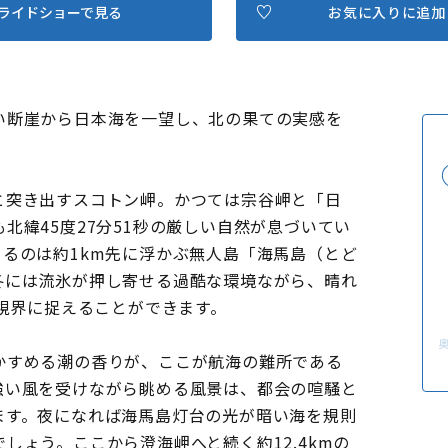
ライドショーで見る
お気に入りに追加
い断崖から日本海を一望し、北の果ての実感を
と突き出すスコトン岬。かつては宗谷岬と「日
北緯45度27分51秒の厳しい自然が息づいてい
るのは約1km先に浮かぶ無人島「海馬島（とど
冬には流氷が押し寄せる過酷な環境ながら、晴れ
を視界に捉えることができます。
かすめる潮の香りが、ここが航海の難所である
強い風を受けながら眺める風景は、都会の喧騒と
ます。夜になれば海馬島灯台の光が暗い海を規則
しょう。ここから澄海岬へと続く約12.4kmの