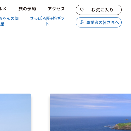
ルメ
旅の予約
アクセス
お気に入り
ちゃんの部
さっぽろ圏e旅ギフ
事業者の皆さまへ
屋
ト
特集
スポット・体験
温泉
イベント
モデルコース
エリアガイド
グルメ
旅の予約
アクセス
キュンちゃんオンラインショップ