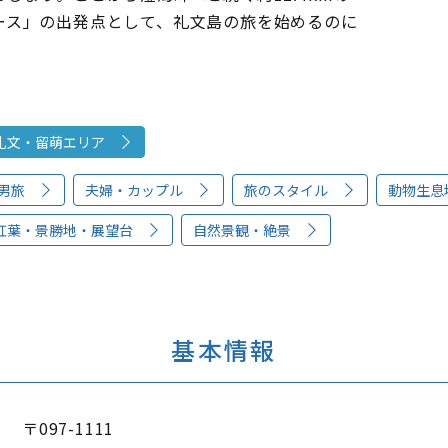
ース」の出発点として、礼文島の旅を始めるのに
礼文・留萌エリア
男旅
夫婦・カップル
旅のスタイル
動物生息
紅葉・景勝地・展望台
自然景観・絶景
基本情報
〒097-1111