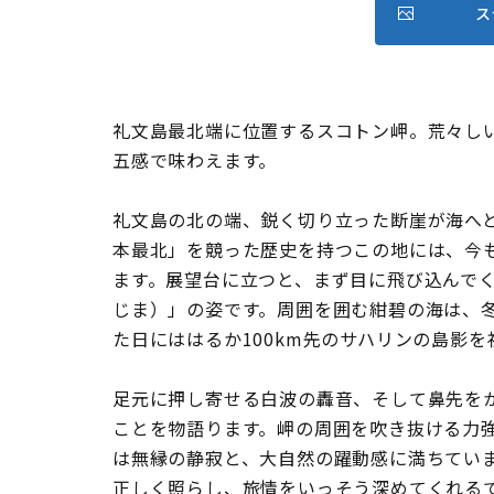
ス
礼文島最北端に位置するスコトン岬。荒々し
五感で味わえます。
礼文島の北の端、鋭く切り立った断崖が海へ
本最北」を競った歴史を持つこの地には、今も
ます。展望台に立つと、まず目に飛び込んでく
じま）」の姿です。周囲を囲む紺碧の海は、
た日にははるか100km先のサハリンの島影
足元に押し寄せる白波の轟音、そして鼻先を
ことを物語ります。岬の周囲を吹き抜ける力
は無縁の静寂と、大自然の躍動感に満ちてい
正しく照らし、旅情をいっそう深めてくれるで