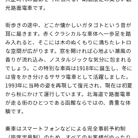
光路面電車です。
街歩きの途中、どこか懐かしいガタゴトという音が
このサイトについて
観光資料
耳に届きます。赤くクラシカルな車体へ一歩足を踏
み入れると、そこには木のぬくもりに満ちたレトロ
動画ライブラリー
フォトライブラリー
な空間が広がります。窓を開ければ心地よい潮風の
香りが流れ込み、ノスタルジックな気分に包まれる
お問い合わせ
でしょう。この特別な車両は1918年に誕生し、冬に
は雪をかき分けるササラ電車として活躍しました。
1993年に当時の姿を再現して復元され、現在は初夏
Languages
から秋にかけて運行しています。北海道で路面電車
が走る街のひとつである函館ならではの、貴重な体
験です。
乗車はスマートフォンなどによる完全事前予約制
（座席定員制）のため、すべてのお客様がゆったり