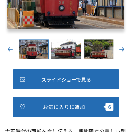
キュンちゃんオンラインショップ
北海道はやわかり
旅のテーマで探す
7つの国立公園
キュンちゃんの部屋
さっぽろ圏e旅ギフト
スライドショーで見る
お気に入りに追加
お気に入り
事業者の皆さまへ
大正時代の面影を今に伝える、期間限定の美しい観