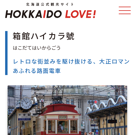
箱館ハイカラ號
特集
スポット・体験
温泉
イベント
レトロな街並みを駆け抜ける、大正ロマン
あふれる路面電車
モデルコース
エリアガイド
グルメ
旅の予約
アクセス