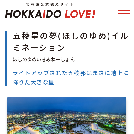
五稜星の夢(ほしのゆめ)イル
特集
スポット・体験
ミネーション
温泉
イベント
ライトアップされた五稜郭はまさに地上に
モデルコース
エリアガイド
降りた大きな星
グルメ
旅の予約
アクセス