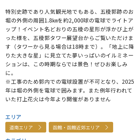
特別史跡であり人気観光地でもある、五稜郭跡のお
堀の外側の周囲1.8㎞を約2,000球の電球でライトア
ップ！イベント名どおりの五稜の星形が浮かび上が
このサイトについて
観光資料
った様を、五稜郭タワー展望台からご覧いただけま
す（タワーから見る場合は18時まで）。「地上に降
動画ライブラリー
フォトライブラリー
りた大きな星」に見立てた夢いっぱいのイルミネー
お問い合わせ
ションは、この時期ならでは景色！ぜひお楽しみ
に。
※工事のため郭内での電球設置が不可となり、2025
年は堀の外側を電球で囲みます。また例年行われて
Languages
いた打上花火は今年より開催がありません
エリア
道南エリア
函館・函館近郊エリア