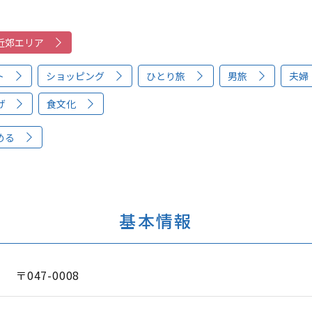
近郊エリア
ト
ショッピング
ひとり旅
男旅
夫婦
げ
食文化
める
基本情報
〒047-0008