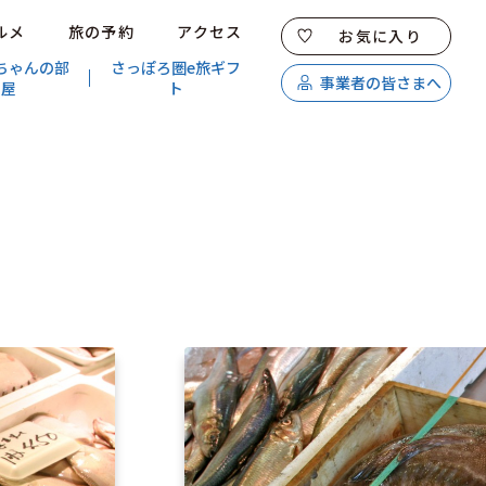
ルメ
旅の予約
アクセス
お気に入り
ちゃんの部
さっぽろ圏e旅ギフ
事業者の皆さまへ
屋
ト
特集
スポット・体験
温泉
イベント
モデルコース
エリアガイド
グルメ
旅の予約
アクセス
キュンちゃんオンラインショップ