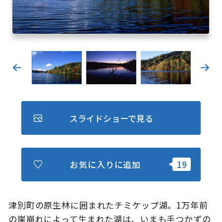
キュンちゃんオンラインショップ
北海道はやわかり
旅のテーマで探す
7つの国立公園
キュンちゃんの部屋
スライドショーで見る
さっぽろ圏e旅ギフト
お気に入りに追加
お気に入り
事業者の皆さまへ
津別町の原生林に囲まれたチミケップ湖。1万年前
の崖崩れによって生まれた湖は、いまも手つかずの