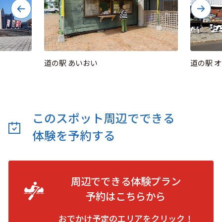
道の駅 あいおい
道の駅 
このスポット周辺でできる
体験を予約する
周辺でできる体験プラン
予約は
こちらから
おでかけ予定のエリアをクリック！