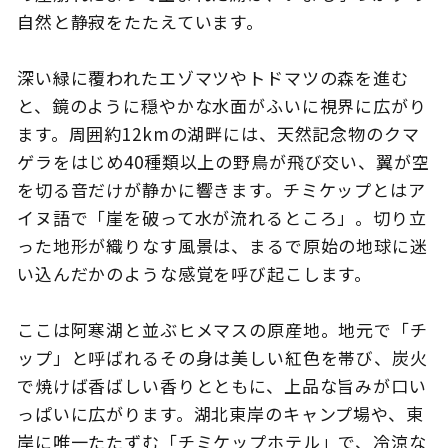
自然と静寂をたたえています。
深い緑に覆われたエゾマツやトドマツの森を進む
このサイトについて
観光資料
と、鏡のように穏やかな水面がふいに視界に広がり
ます。周囲約12kmの湖畔には、天然記念物のクマ
動画ライブラリー
フォトライブラリー
ゲラをはじめ40種類以上の野鳥が飛び交い、翼が空
を切る音だけが静かに響きます。チミケップとはア
お問い合わせ
イヌ語で「崖を破って水が流れるところ」。切り立
った地形が織りなす風景は、まるで原始の地球に迷
い込んだかのような感覚を呼び起こします。
Languages
ここは阿寒湖と並ぶヒメマスの原産地。地元で「チ
ップ」と呼ばれるその身は美しい紅色を帯び、炭火
で焼けば香ばしい香りとともに、上品な旨みが口い
っぱいに広がります。湖北東岸のキャンプ場や、東
岸に唯一たたずむ「チミケップホテル」で、冷涼な