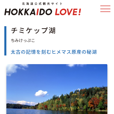
チミケップ湖
特集
スポット・体験
温泉
イベント
太古の記憶を刻むヒメマス原産の秘湖
モデルコース
エリアガイド
グルメ
旅の予約
アクセス