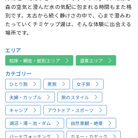
森の空気と澄んだ水の気配に包まれる時間もまた格
別です。太古から続く静けさの中で、心まで澄みわ
たっていく――チミケップ湖は、そんな体験に出会える
場所です。
エリア
知床・網走・紋別エリア
道東エリア
カテゴリー
ひとり旅
男旅
女子旅
夫婦・カップル
旅のスタイル
キャンプ
アウトドア・スポーツ
湖沼・滝・池・ダム
自然景観・絶景
バードウォッチング
カヌー・カヤック