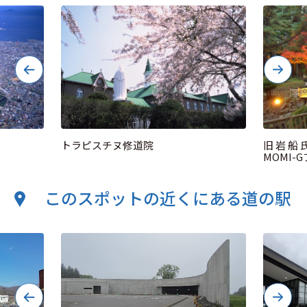
トラピスチヌ修道院
旧岩船氏
MOMI-
このスポットの近くにある道の駅