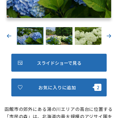
キュンちゃんオンラインショップ
北海道はやわかり
旅のテーマで探す
7つの国立公園
キュンちゃんの部屋
スライドショーで見る
さっぽろ圏e旅ギフト
お気に入りに追加
お気に入り
事業者の皆さまへ
函館市の郊外にある湯の川エリアの高台に位置する
「市民の森」は、北海道内最大規模のアジサイ園を