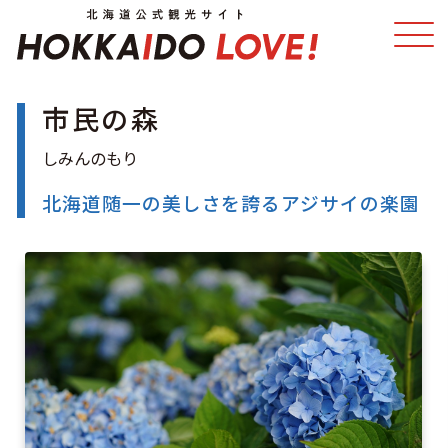
市民の森
特集
スポット・体験
温泉
イベント
北海道随一の美しさを誇るアジサイの楽園
モデルコース
エリアガイド
グルメ
旅の予約
アクセス