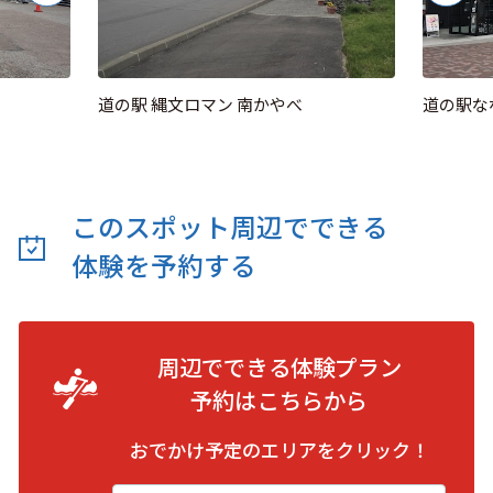
道の駅 縄文ロマン 南かやべ
道の駅な
このスポット周辺でできる
体験を予約する
周辺でできる体験プラン
予約は
こちらから
おでかけ予定のエリアをクリック！