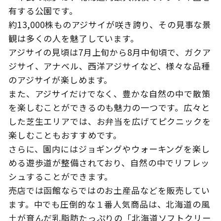
有する公園です。
約13,000株ものアジサイが咲き誇り、その見事な景
観は多くの人を魅了しています。
このサイトについて
観光資料
アジサイの見頃は7月上旬から8月中旬頃で、ガクア
ジサイ、アナベル、西洋アジサイなど、様々な品種
動画ライブラリー
フォトライブラリー
のアジサイが楽しめます。
また、アジサイだけでなく、豊かな自然の中で散策
お問い合わせ
を楽しむことができるのも魅力の一つです。広々と
した芝生エリアでは、お弁当を広げてピクニックを
楽しむこともおすすめです。
Languages
さらに、園内にはジョギングやウォーキングを楽し
める遊歩道が整備されており、自然の中でリフレッ
シュすることができます。
売店では函館ならではのお土産品などを販売してい
ます。中でも圧倒的な１番人気商品は、北海道の風
土が育んだ乳脂肪たっぷりの「北海道ソフトクリー