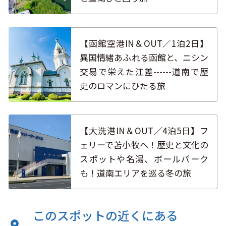
【函館空港IN＆OUT／1泊2日】
異国情緒あふれる函館と、ニシン
交易で栄えた江差------道南で歴
史のロマンにひたる旅
【大洗港IN＆OUT／4泊5日】フ
ェリーで苫小牧へ！歴史と文化の
スポットや名湯、ボールパーク
も！道南エリアを巡る冬の旅
このスポットの近くにある