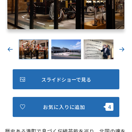
キュンちゃんオンラインショップ
北海道はやわかり
旅のテーマで探す
7つの国立公園
キュンちゃんの部屋
さっぽろ圏e旅ギフト
スライドショーで見る
お気に入りに追加
お気に入り
事業者の皆さまへ
歴史ある港町で息づく伝統芸能を巡り、北国の魂を