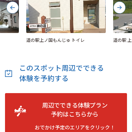
道の駅上ノ国もんじゅ トイレ
道の駅 
このスポット周辺でできる
体験を予約する
周辺でできる体験プラン
予約は
こちらから
おでかけ予定のエリアをクリック！