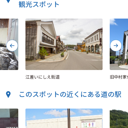
観光スポット
江差いにしえ街道
旧中村家
このスポットの近くにある道の駅