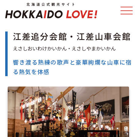
江差追分会館・江差山車会館
特集
スポット・体験
温泉
イベント
響き渡る熟練の歌声と豪華絢爛な山車に宿
る熱気を体感
モデルコース
エリアガイド
グルメ
旅の予約
アクセス