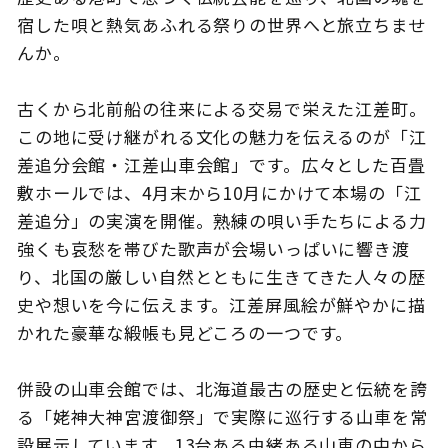
宿した唄と熱気あふれる祭りの世界へと旅立ちませ
んか。
このサイトについて
観光資料
古くから北前船の往来による交易で栄えた江差町。
この地に受け継がれる文化の魅力を伝えるのが「江
動画ライブラリー
フォトライブラリー
差追分会館・江差山車会館」です。広々とした百畳
敷ホールでは、4月末から10月にかけて本場の「江
お問い合わせ
差追分」の実演を開催。熟練の唄い手たちによる力
強くも哀愁を帯びた歌声が会場いっぱいに響き渡
り、北国の厳しい自然とともに生きてきた人々の歴
Languages
史や想いを今に伝えます。江差屏風絵が鮮やかに描
かれた豪華な緞帳も見どころの一つです。
併設の山車会館では、北海道最古の歴史と伝統を誇
る「姥神大神宮渡御祭」で実際に巡行する山車を常
設展示しています。13台ある由緒ある山車の中から