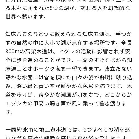
る木々に囲まれた5つの湖が、訪れる人を幻想的な
世界へ誘います。
このサイトについて
観光資料
知床八景のひとつに数えられる知床五湖は、手つか
ずの自然の中に大小の湖が点在する場所です。全長
動画ライブラリー
フォトライブラリー
800mの高架木道は、ヒグマの活動に影響されず安
全に歩を進めることができ、一湖のすぐそばから知
お問い合わせ
床連山とオホーツク海を一望できます。波立たない
静かな水面には雪を頂いた山々の姿が鮮明に映り込
み、深い緑と青い空が鮮やかな色彩を描きます。木
Languages
道を歩けば、爽やかな潮風が肌をなで、どこからか
エゾシカの甲高い鳴き声が風に乗って響き渡りま
す。
一周約3kmの地上遊歩道では、5つすべての湖を巡
りながら原始の呼吸を感じる森林浴を楽しめます。