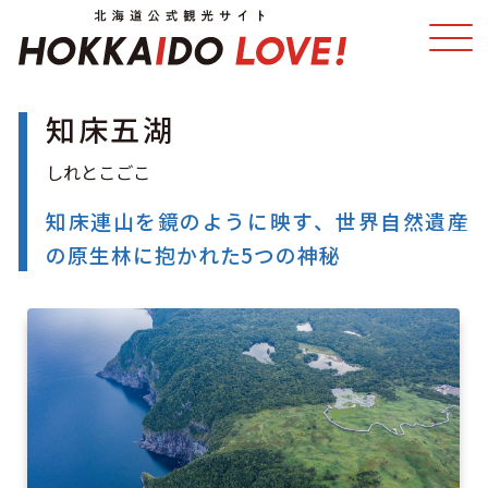
知床五湖
特集
スポット・体験
温泉
イベント
知床連山を鏡のように映す、世界自然遺産
の原生林に抱かれた5つの神秘
モデルコース
エリアガイド
グルメ
旅の予約
アクセス