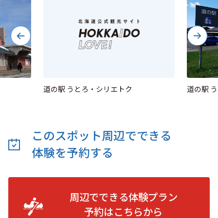
道の駅 うとろ・シリエトク
道の駅 
このスポット周辺でできる
体験を予約する
周辺でできる体験プラン
予約は
こちらから