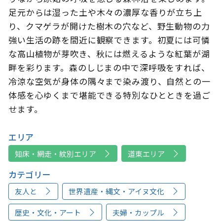
足元からは湿った土や木々の濃厚な香りが立ち上
り、クマゲラが開けた樹木の穴など、野生動物の力
強い生活の跡を間近に観察できます。初夏には可憐
な高山植物が芽吹き、秋には燃えるような紅葉が湖
畔を彩ります。森のしじまの中で深呼吸をすれば、
冷涼な空気が身体の隅々まで染み渡り、自然との一
体感を心ゆくまで堪能できる特別なひとときを過ご
せます。
エリア
知床・網走・紋別エリア
道東エリア
カテゴリー
友人と
世界遺産・縄文・アイヌ文化
歴史・文化・アート
夫婦・カップル