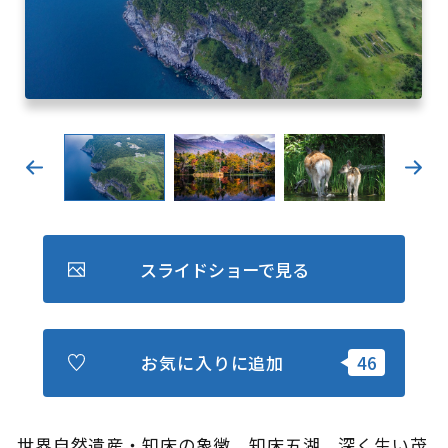
キュンちゃんオンラインショップ
北海道はやわかり
旅のテーマで探す
7つの国立公園
キュンちゃんの部屋
さっぽろ圏e旅ギフト
スライドショーで見る
お気に入りに追加
お気に入り
事業者の皆さまへ
世界自然遺産・知床の象徴、知床五湖。深く生い茂