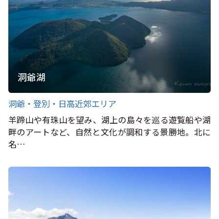
洞爺湖
洞爺・登別・日高近郊エリア
羊蹄山や有珠山を望み、湖上の島々を巡る遊覧船や湖
畔のアートなど、自然と文化が調和する景勝地。北に
名…