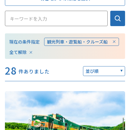
このサイトについて
観光資料
現在の条件指定
観光列車・遊覧船・クルーズ船
動画ライブラリー
フォトライブラリー
全て解除
お問い合わせ
28
件ありました
並び順
Languages