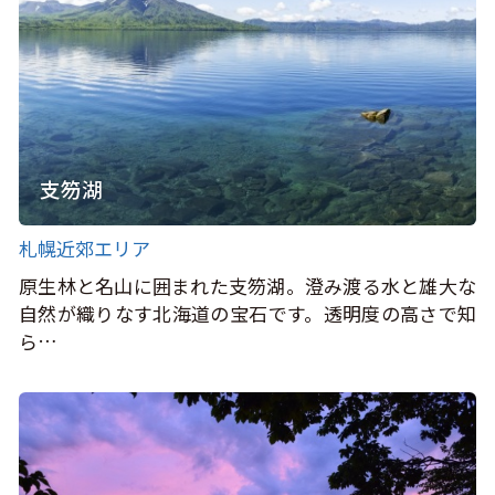
支笏湖
札幌近郊エリア
原生林と名山に囲まれた支笏湖。澄み渡る水と雄大な
自然が織りなす北海道の宝石です。透明度の高さで知
ら…