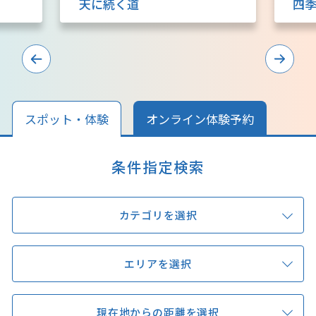
天に続く道
四
キュンちゃんオンラインショップ
北海道はやわかり
旅のテーマで探す
7つの国立公園
スポット・体験
オンライン体験予約
キュンちゃんの部屋
条件指定検索
さっぽろ圏e旅ギフト
カテゴリを選択
エリアを選択
お気に入り
事業者の皆さまへ
現在地からの距離を選択