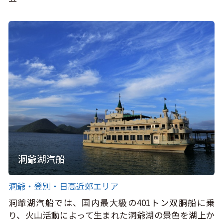
洞爺湖汽船
洞爺・登別・日高近郊エリア
洞爺湖汽船では、国内最大級の401トン双胴船に乗
り、火山活動によって生まれた洞爺湖の景色を湖上か