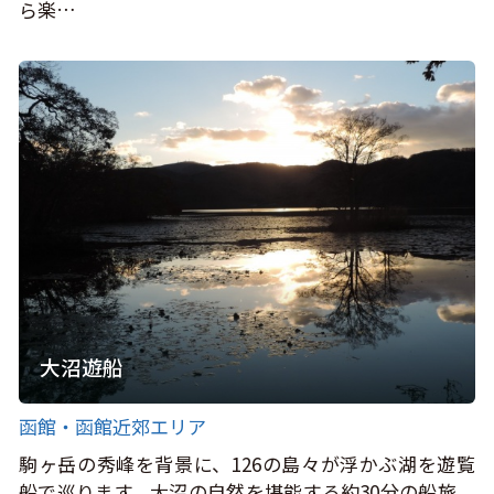
ら楽…
大沼遊船
函館・函館近郊エリア
駒ヶ岳の秀峰を背景に、126の島々が浮かぶ湖を遊覧
船で巡ります。大沼の自然を堪能する約30分の船旅。