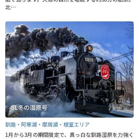
北…
SL冬の湿原号
釧路・阿寒湖・摩周湖・根室エリア
1月から3月の期間限定で、真っ白な釧路湿原を力強く