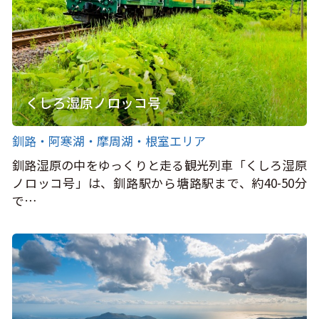
くしろ湿原ノロッコ号
釧路・阿寒湖・摩周湖・根室エリア
釧路湿原の中をゆっくりと走る観光列車「くしろ湿原
ノロッコ号」は、釧路駅から塘路駅まで、約40-50分
で…