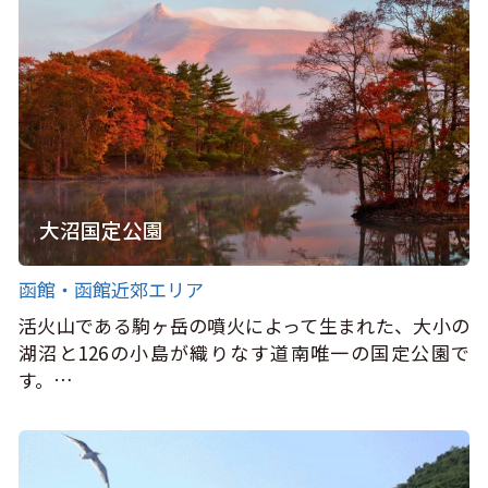
大沼国定公園
函館・函館近郊エリア
活火山である駒ヶ岳の噴火によって生まれた、大小の
湖沼と126の小島が織りなす道南唯一の国定公園で
す。…