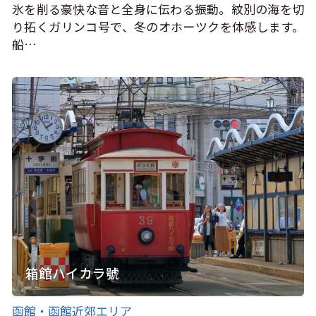
氷を削る豪快な音と全身に伝わる振動。紋別の海を切
り拓くガリンコ号で、冬のオホーツクを体感します。
船…
箱館ハイカラ號
函館・函館近郊エリア