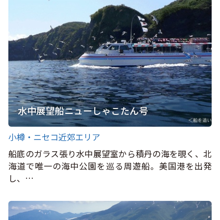
水中展望船ニューしゃこたん号
小樽・ニセコ近郊エリア
船底のガラス張り水中展望室から積丹の海を覗く、北
海道で唯一の海中公園を巡る周遊船。美国港を出発
し、…