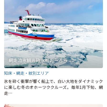
網走流氷観光砕氷船おーろら
知床・網走・紋別エリア
氷を砕く衝撃が響く船上で、白い大地をダイナミック
に楽しむ冬のオホーツククルーズ。毎年1月下旬、網
走…