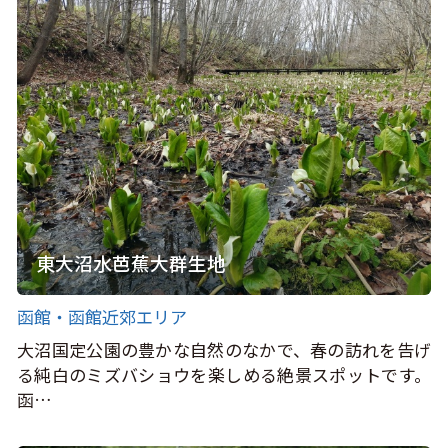
東大沼水芭蕉大群生地
函館・函館近郊エリア
大沼国定公園の豊かな自然のなかで、春の訪れを告げ
る純白のミズバショウを楽しめる絶景スポットです。
函…