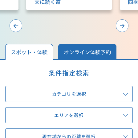
天に続く道
四
キュンちゃんオンラインショップ
北海道はやわかり
旅のテーマで探す
7つの国立公園
スポット・体験
オンライン体験予約
キュンちゃんの部屋
条件指定検索
さっぽろ圏e旅ギフト
カテゴリを選択
エリアを選択
お気に入り
事業者の皆さまへ
現在地からの距離を選択