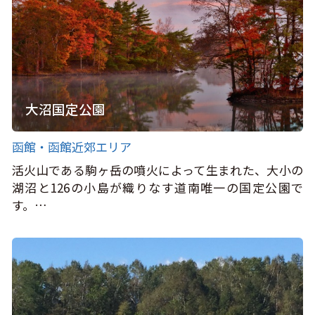
大沼国定公園
函館・函館近郊エリア
活火山である駒ヶ岳の噴火によって生まれた、大小の
湖沼と126の小島が織りなす道南唯一の国定公園で
す。…