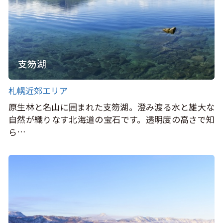
支笏湖
札幌近郊エリア
原生林と名山に囲まれた支笏湖。澄み渡る水と雄大な
自然が織りなす北海道の宝石です。透明度の高さで知
ら…