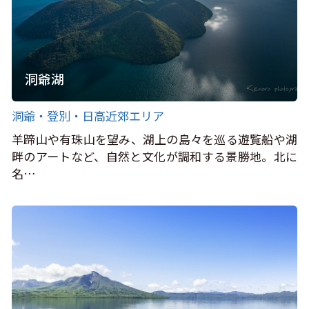
洞爺湖
洞爺・登別・日高近郊エリア
羊蹄山や有珠山を望み、湖上の島々を巡る遊覧船や湖
畔のアートなど、自然と文化が調和する景勝地。北に
名…