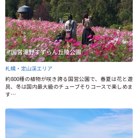
国営滝野すずらん丘陵公園
札幌・定山渓エリア
約800種の植物が咲き誇る国営公園で、春夏は花と遊
具、冬は国内最大級のチューブそりコースで楽しめま
す…