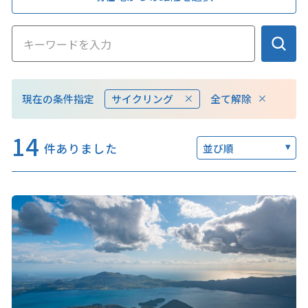
このサイトについて
観光資料
全て解除
現在の条件指定
サイクリング
動画ライブラリー
フォトライブラリー
14
お問い合わせ
件ありました
並び順
Languages