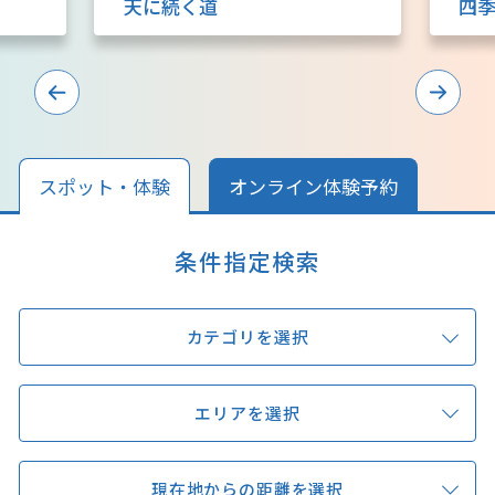
天に続く道
四
キュンちゃんオンラインショップ
北海道はやわかり
旅のテーマで探す
7つの国立公園
スポット・体験
オンライン体験予約
キュンちゃんの部屋
条件指定検索
さっぽろ圏e旅ギフト
カテゴリを選択
エリアを選択
お気に入り
事業者の皆さまへ
現在地からの距離を選択