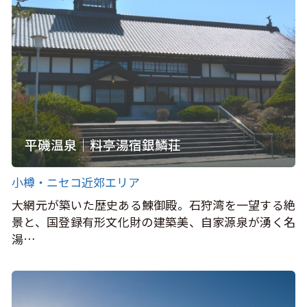
平磯温泉｜料亭湯宿銀鱗荘
小樽・ニセコ近郊エリア
大網元が築いた歴史ある鰊御殿。石狩湾を一望する絶
景と、国登録有形文化財の建築美、自家源泉が湧く名
湯…