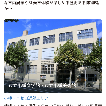
な車両展示やSL乗車体験が楽しめる歴史ある博物館。
か…
市立小樽文学館・市立小樽美術館
小樽・ニセコ近郊エリア
情緒あふれる港町で名作の息吹を感じ、美しい風景画