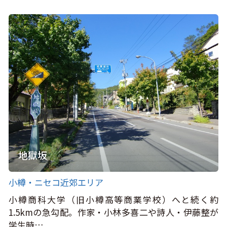
地獄坂
小樽・ニセコ近郊エリア
小樽商科大学（旧小樽高等商業学校）へと続く約
1.5kmの急勾配。作家・小林多喜二や詩人・伊藤整が
学生時…