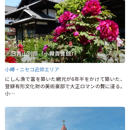
旧青山別邸（小樽貴賓館）
小樽・ニセコ近郊エリア
にしん漁で富を築いた網元が6年半をかけて築いた、
登録有形文化財の美術豪邸で大正ロマンの贅に浸る。
小…