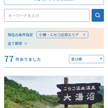
このサイトについて
観光資料
現在の条件指定
小樽・ニセコ近郊エリア
動画ライブラリー
フォトライブラリー
全て解除
お問い合わせ
77
件ありました
並び順
Languages