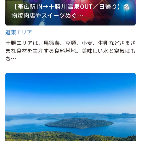
【帯広駅IN→十勝川温泉OUT／日帰り】名
物焼肉店やスイーツめぐ…
道東エリア
十勝エリアは、馬鈴薯、豆類、小麦、生乳などさまざ
まな食材を生産する食料基地。美味しい水と空気はも
ち…