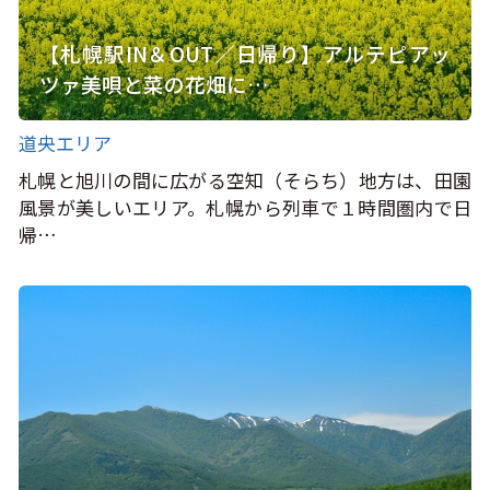
【札幌駅IN＆OUT／日帰り】アルテピアッ
ツァ美唄と菜の花畑に…
道央エリア
札幌と旭川の間に広がる空知（そらち）地方は、田園
風景が美しいエリア。札幌から列車で１時間圏内で日
帰…