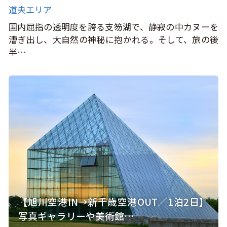
道央エリア
国内屈指の透明度を誇る支笏湖で、静寂の中カヌーを
漕ぎ出し、大自然の神秘に抱かれる。そして、旅の後
半…
【旭川空港IN→新千歳空港OUT／1泊2日】
写真ギャラリーや美術館…