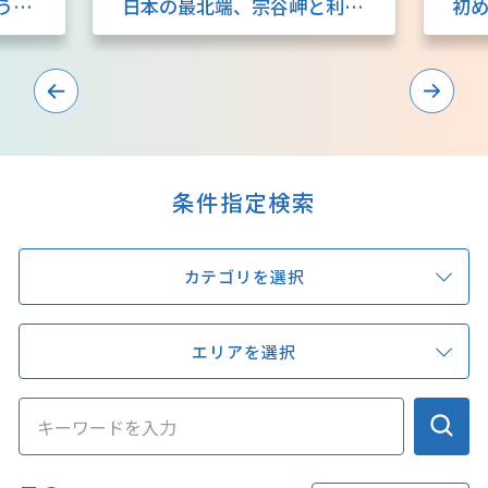
函館発！異国情緒ただようレトロな街歩きとグルメ旅
日本の最北端、宗谷岬と利尻・礼文 最果ての旅
キュンちゃんオンラインショップ
北海道はやわかり
旅のテーマで探す
7つの国立公園
条件指定検索
キュンちゃんの部屋
カテゴリを選択
さっぽろ圏e旅ギフト
エリアを選択
お気に入り
事業者の皆さまへ