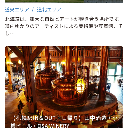
道央エリア
道北エリア
北海道は、雄大な自然とアートが響き合う場所です。
道内ゆかりのアーティストによる美術館や写真館、そ
し…
【札幌駅IN＆OUT／日帰り】田中酒造・小
樽ビール・OSA WINERY…