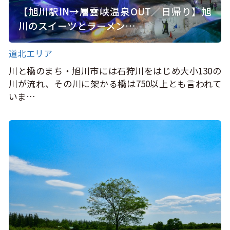
【旭川駅IN→層雲峡温泉OUT／日帰り】旭
川のスイーツとラーメン…
道北エリア
川と橋のまち・旭川市には石狩川をはじめ大小130の
川が流れ、その川に架かる橋は750以上とも言われて
いま…