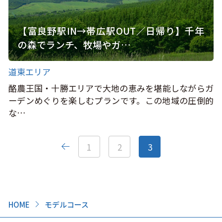
【富良野駅IN→帯広駅OUT／日帰り】千年
の森でランチ、牧場やガ…
道東エリア
酪農王国・十勝エリアで大地の恵みを堪能しながらガ
ーデンめぐりを楽しむプランです。この地域の圧倒的
な…
1
2
3
HOME
モデルコース