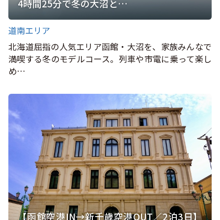
4時間25分で冬の大沼と…
道南エリア
北海道屈指の人気エリア函館・大沼を、家族みんなで
満喫する冬のモデルコース。列車や市電に乗って楽し
め…
【函館空港IN→新千歳空港OUT／2泊3日】