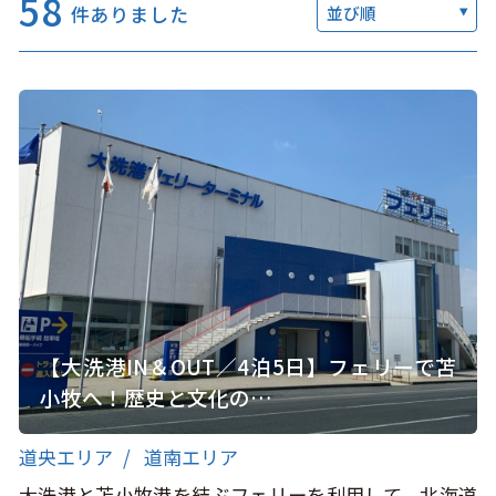
58
件ありました
並び順
このサイトについて
観光資料
動画ライブラリー
フォトライブラリー
お問い合わせ
Languages
【大洗港IN＆OUT／4泊5日】フェリーで苫
小牧へ！歴史と文化の…
道央エリア
道南エリア
大洗港と苫小牧港を結ぶフェリーを利用して、北海道