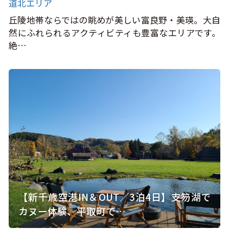
道北エリア
丘陵地帯ならではの眺めが美しい富良野・美瑛。大自
然にふれられるアクティビティも豊富なエリアです。
絶…
【新千歳空港IN＆OUT／3泊4日】支笏湖で
カヌー体験、平取町で…