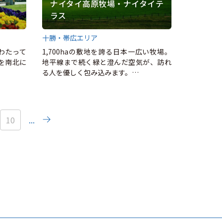
ナイタイ高原牧場・ナイタイテ
ラス
十勝・帯広エリア
にわたって
1,700haの敷地を誇る日本一広い牧場。
街を南北に
地平線まで続く緑と澄んだ空気が、訪れ
る人を優しく包み込みます。…
10
...