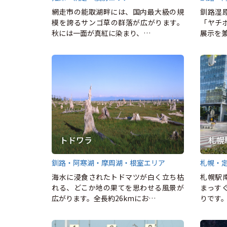
網走市の能取湖畔には、国内最大級の規
釧路湿
模を誇るサンゴ草の群落が広がります。
「ヤチ
秋には一面が真紅に染まり、…
展示を
トドワラ
札幌
釧路・阿寒湖・摩周湖・根室エリア
札幌・
海水に浸食されたトドマツが白く立ち枯
札幌駅
れる、どこか地の果てを思わせる風景が
まっす
広がります。全長約26kmにお…
りです