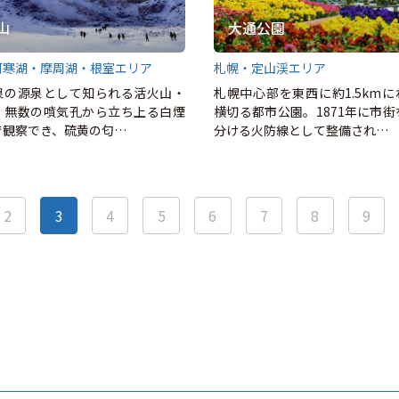
山
大通公園
阿寒湖・摩周湖・根室エリア
札幌・定山渓エリア
泉の源泉として知られる活火山・
札幌中心部を東西に約1.5km
。無数の噴気孔から立ち上る白煙
横切る都市公園。1871年に市
で観察でき、硫黄の匂…
分ける火防線として整備され…
2
3
4
5
6
7
8
9