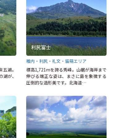
利尻富士
稚内・利尻・礼文・留萌エリア
床五湖。
標高1,721mを誇る秀峰。山裾が海岸まで
の湖が、
伸びる端正な姿は、まさに島を象徴する
圧倒的な造形美です。北海道…