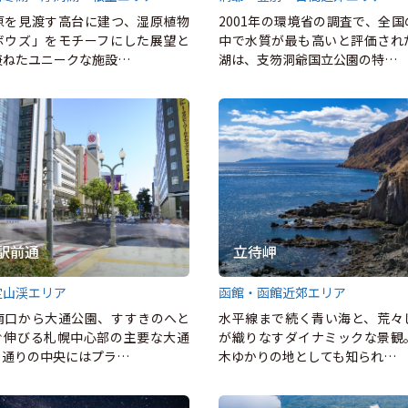
原を見渡す高台に建つ、湿原植物
2001年の環境省の調査で、全
ボウズ」をモチーフにした展望と
中で水質が最も高いと評価され
兼ねたユニークな施設…
湖は、支笏洞爺国立公園の特…
駅前通
立待岬
定山渓エリア
函館・函館近郊エリア
南口から大通公園、すすきのへと
水平線まで続く青い海と、荒々
ぐ伸びる札幌中心部の主要な大通
が織りなすダイナミックな景観
。通りの中央にはプラ…
木ゆかりの地としても知られ…