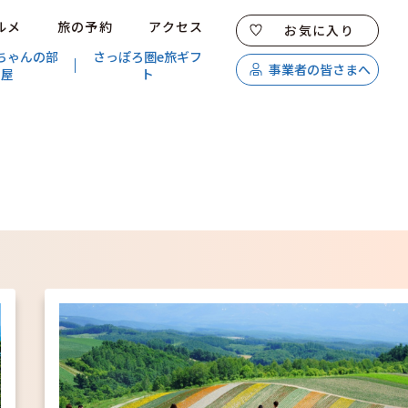
ルメ
旅の予約
アクセス
お気に入り
ちゃんの部
さっぽろ圏e旅ギフ
事業者の皆さまへ
屋
ト
特集
スポット・体験
温泉
イベント
モデルコース
エリアガイド
グルメ
旅の予約
アクセス
キュンちゃんオンラインショップ