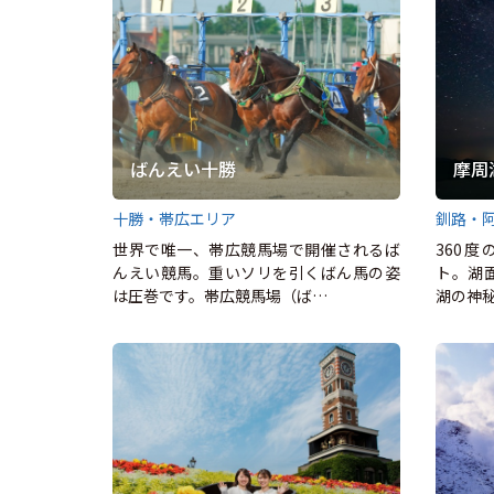
ばんえい十勝
摩周
十勝・帯広エリア
釧路・
世界で唯一、帯広競馬場で開催されるば
360
んえい競馬。重いソリを引くばん馬の姿
ト。湖
は圧巻です。帯広競馬場（ば…
湖の神