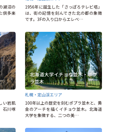
国の湖沼の
1956年に誕生した「さっぽろテレビ塔」
た倶多楽
は、街の記憶を刻んできた北の都の象徴
です。3Fの入り口からエレベ…
北海道大学イチョウ並木・ポプ
ラ並木
札幌・定山渓エリア
しい岩肌
100年以上の歴史を刻むポプラ並木と、黄
。石川啄
金のアーチを描くイチョウ並木。北海道
大学を象徴する、二つの美…