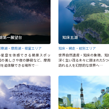
湖第一展望台
知床五湖
阿寒湖・摩周湖・根室エリア
知床・網走・紋別エリア
度の星空を体感できる絶景スポッ
世界自然遺産・知床の象徴、知
面の美しさや夜の静寂など、摩周
深く生い茂る木々に囲まれた5つ
秘を追体験できる場所で…
訪れる人を幻想的な世界へ…