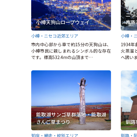
ニッ
小樽天狗山ロープウェイ
市蒸
小樽・ニセコ近郊エリア
小樽・
市内中心部から車で約15分の天狗山は、
1934
小樽市民に親しまれるシンボル的な存在
火蒸溜
です。標高532.4mの山頂まで…
へ誘い
能取湖サンゴ草群落地・能取湖
さんご草まつり
釧路
知床・網走・紋別エリア
釧路・