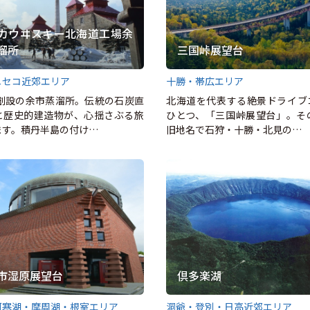
カウヰスキー北海道工場余
溜所
三国峠展望台
ニセコ近郊エリア
十勝・帯広エリア
年創設の余市蒸溜所。伝統の石炭直
北海道を代表する絶景ドライブ
と歴史的建造物が、心揺さぶる旅
ひとつ、「三国峠展望台」。そ
ます。積丹半島の付け…
旧地名で石狩・十勝・北見の…
市湿原展望台
倶多楽湖
阿寒湖・摩周湖・根室エリア
洞爺・登別・日高近郊エリア