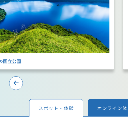
の国立公園
スポット・体験
オンライン体