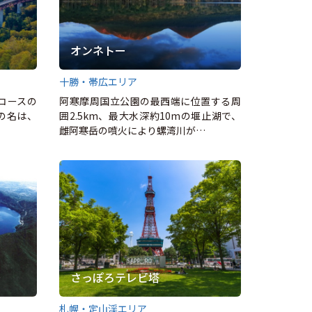
オンネトー
十勝・帯広エリア
コースの
阿寒摩周国立公園の最西端に位置する周
の名は、
囲2.5km、最大水深約10mの堰止湖で、
雌阿寒岳の噴火により螺湾川が…
さっぽろテレビ塔
札幌・定山渓エリア